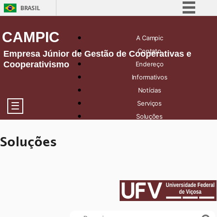
BRASIL
Simplifique!
CAMPIC
A Campic
Comunica BR
Contato
Empresa Júnior de Gestão de Cooperativas e
Participe
Cooperativismo
Endereço
Acesso à informação
Informativos
Legislação
Notícias
Canais
Serviços
☰
Soluções
Soluções