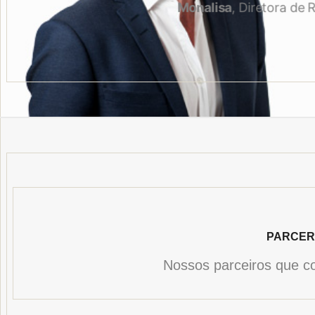
licas da Cooperativa Beta.
PARCER
Nossos parceiros que c