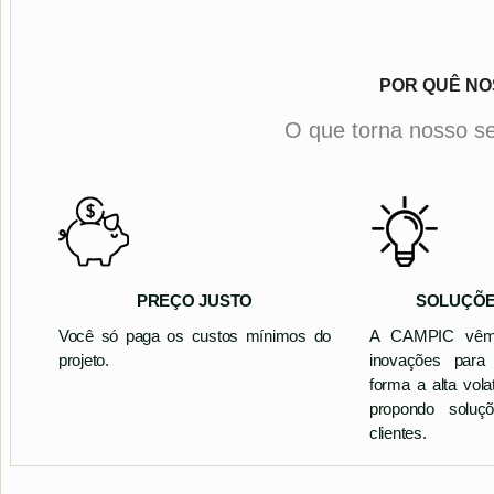
POR QUÊ NO
O que torna nosso s
PREÇO JUSTO
SOLUÇÕE
Você só paga os custos mínimos do
A CAMPIC vêm
projeto.
inovações para
forma a alta vol
propondo soluç
clientes.