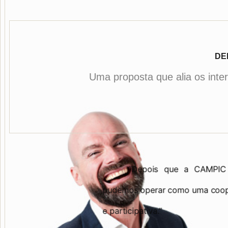
DE
Uma proposta que alia os int
 organizar o quadro social,
e ser, com gestão democrática