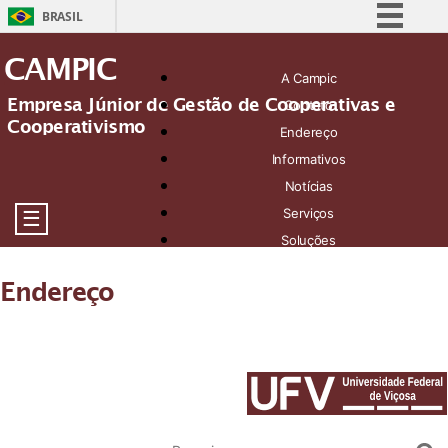
BRASIL
Simplifique!
CAMPIC
A Campic
Comunica BR
Empresa Júnior de Gestão de Cooperativas e
Contato
Participe
Cooperativismo
Endereço
Acesso à informação
Informativos
Legislação
Notícias
Canais
Serviços
☰
Soluções
Endereço